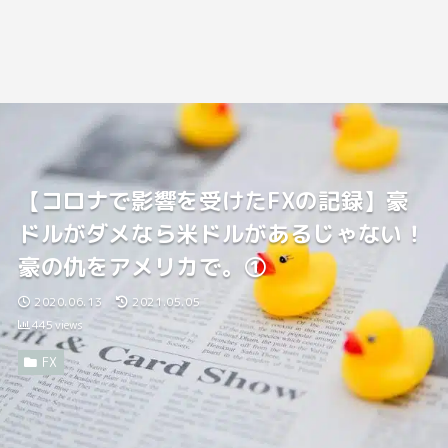
【コロナで影響を受けたFXの記録】豪
ドルがダメなら米ドルがあるじゃない！
豪の仇をアメリカで。①
2020.06.13
2021.05.05
445
views
FX