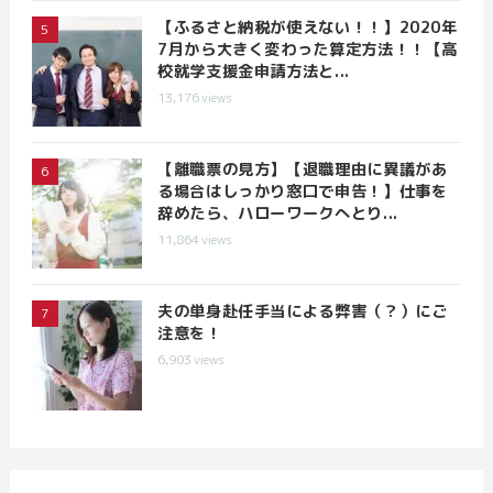
【ふるさと納税が使えない！！】2020年
7月から大きく変わった算定方法！！【高
校就学支援金申請方法と...
13,176
views
【離職票の見方】【退職理由に異議があ
る場合はしっかり窓口で申告！】仕事を
辞めたら、ハローワークへとり...
11,864
views
夫の単身赴任手当による弊害（？）にご
注意を！
6,903
views