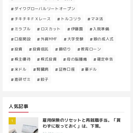
ダイワグローバルリートオープン
チキチキＦＸレース
トルコリラ
マネ活
ミラブル
ロスカット
伊藤園
入院準備
口座開設
外貨MMF
大学受験
娘の成人式
投資
投資信託
損切り
教育ローン
株主優待
株式投資
母の脳腫瘍
確定申告
米ドル
腎臓病
証券口座
豪ドル
進研ゼミ
餃子
人気記事
雇用保険のリセットと再就職手当。「貰
わずに取っておく」は、下策。