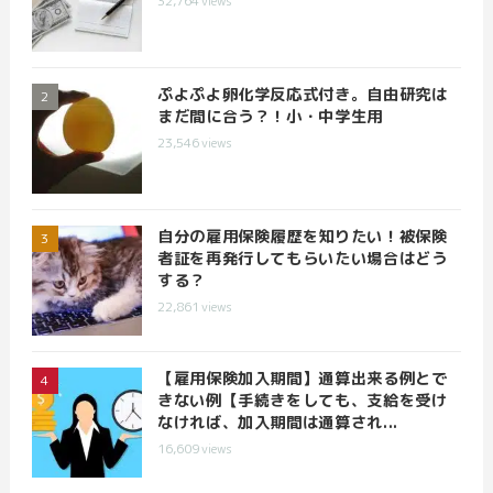
32,764
views
ぷよぷよ卵化学反応式付き。自由研究は
まだ間に合う？！小・中学生用
23,546
views
自分の雇用保険履歴を知りたい！被保険
者証を再発行してもらいたい場合はどう
する？
22,861
views
【雇用保険加入期間】通算出来る例とで
きない例【手続きをしても、支給を受け
なければ、加入期間は通算され...
16,609
views