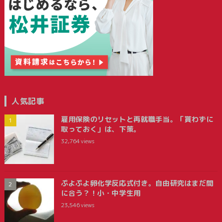
人気記事
雇用保険のリセットと再就職手当。「貰わずに
取っておく」は、下策。
32,764
views
ぷよぷよ卵化学反応式付き。自由研究はまだ間
に合う？！小・中学生用
23,546
views