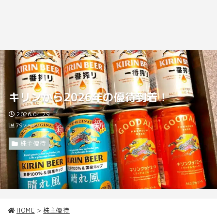
キリンから2026年の優待到着！
2026.04.29
79
views
株主優待
HOME
>
株主優待