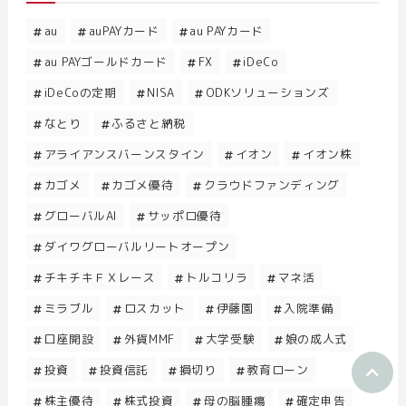
au
auPAYカード
au PAYカード
au PAYゴールドカード
FX
iDeCo
iDeCoの定期
NISA
ODKソリューションズ
なとり
ふるさと納税
アライアンスバーンスタイン
イオン
イオン株
カゴメ
カゴメ優待
クラウドファンディング
グローバルAI
サッポロ優待
ダイワグローバルリートオープン
チキチキＦＸレース
トルコリラ
マネ活
ミラブル
ロスカット
伊藤園
入院準備
口座開設
外貨MMF
大学受験
娘の成人式
投資
投資信託
損切り
教育ローン
株主優待
株式投資
母の脳腫瘍
確定申告