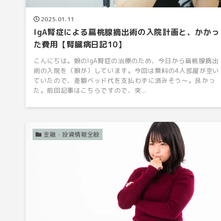
2025.01.11
IgA腎症による扁桃腺摘出術の入院計画と、かかっ
た費用【腎臓病日記10】
こんにちは。娘のIgA腎症の治療のため、今日から扁桃腺摘出
術の入院を（娘が）しています。今回は無料の4人部屋が空い
ていたので、差額ベッド代を支払わずに済みそう〜。良かっ
た。前回記事はこちらですので、突...
金融・投資情報全般