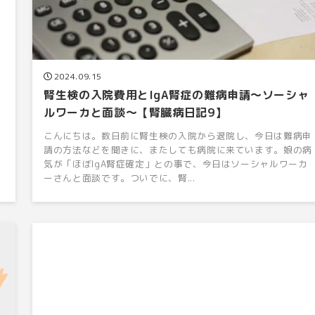
2024.09.15
腎生検の入院費用とIgA腎症の難病申請〜ソーシャ
ルワーカと面談〜【腎臓病日記9】
こんにちは。数日前に腎生検の入院から退院し、今日は難病申
請の方法などを聞きに、またしても病院に来ています。娘の病
気が「ほぼIgA腎症確定」との事で、今日はソーシャルワーカ
ーさんと面談です。ついでに、腎...