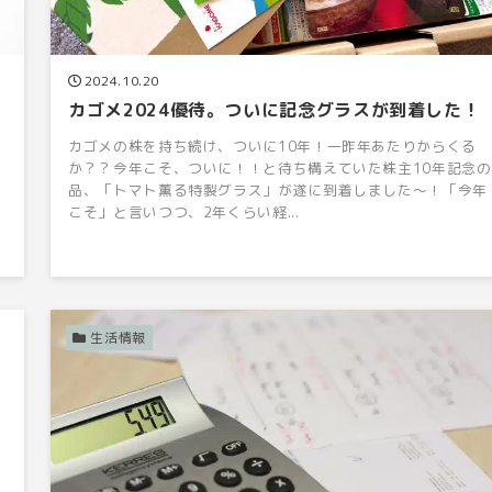
2024.10.20
カゴメ2024優待。ついに記念グラスが到着した！
カゴメの株を持ち続け、ついに10年！一昨年あたりからくる
か？？今年こそ、ついに！！と待ち構えていた株主10年記念の
品、「トマト薫る特製グラス」が遂に到着しました〜！「今年
け
こそ」と言いつつ、2年くらい経...
生活情報