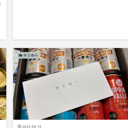
話
さ
し
を
株主優待
2025.04.13