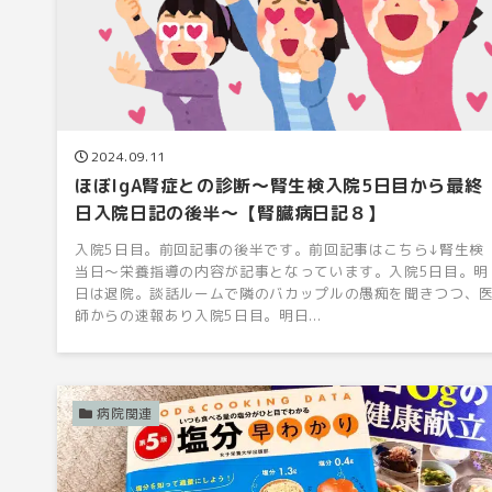
2024.09.11
ほぼIgA腎症との診断〜腎生検入院5日目から最終
日入院日記の後半〜【腎臓病日記８】
入院5日目。前回記事の後半です。前回記事はこちら↓腎生検
当日〜栄養指導の内容が記事となっています。入院5日目。明
日は退院。談話ルームで隣のバカップルの愚痴を聞きつつ、
師からの速報あり入院5日目。明日...
病院関連