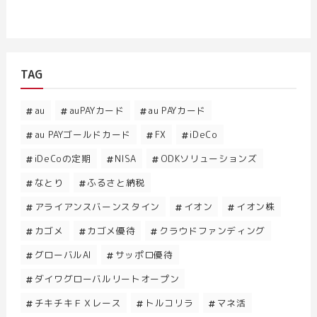
TAG
au
auPAYカード
au PAYカード
au PAYゴールドカード
FX
iDeCo
iDeCoの定期
NISA
ODKソリューションズ
なとり
ふるさと納税
アライアンスバーンスタイン
イオン
イオン株
カゴメ
カゴメ優待
クラウドファンディング
グローバルAI
サッポロ優待
ダイワグローバルリートオープン
チキチキＦＸレース
トルコリラ
マネ活