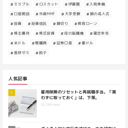
ミラブル
ロスカット
伊藤園
入院準備
口座開設
外貨MMF
大学受験
娘の成人式
投資
投資信託
損切り
教育ローン
株主優待
株式投資
母の脳腫瘍
確定申告
米ドル
腎臓病
証券口座
豪ドル
進研ゼミ
餃子
人気記事
雇用保険のリセットと再就職手当。「貰
わずに取っておく」は、下策。
32,764
views