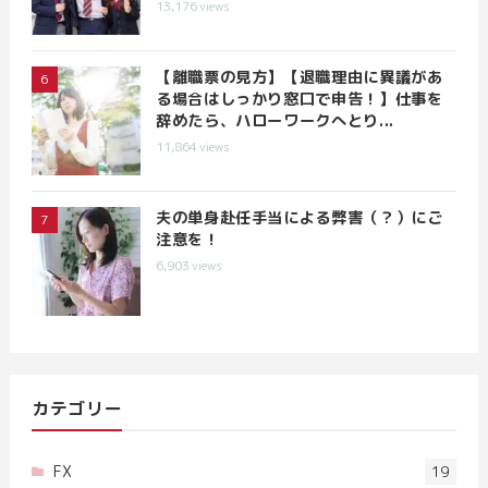
13,176
views
【離職票の見方】【退職理由に異議があ
る場合はしっかり窓口で申告！】仕事を
辞めたら、ハローワークへとり...
11,864
views
夫の単身赴任手当による弊害（？）にご
注意を！
6,903
views
カテゴリー
FX
19