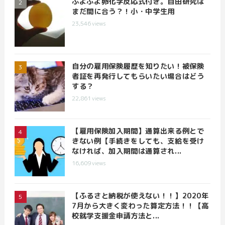
ぷよぷよ卵化学反応式付き。自由研究は
まだ間に合う？！小・中学生用
23,546
views
自分の雇用保険履歴を知りたい！被保険
者証を再発行してもらいたい場合はどう
する？
22,861
views
【雇用保険加入期間】通算出来る例とで
きない例【手続きをしても、支給を受け
なければ、加入期間は通算され...
16,609
views
【ふるさと納税が使えない！！】2020年
7月から大きく変わった算定方法！！【高
校就学支援金申請方法と...