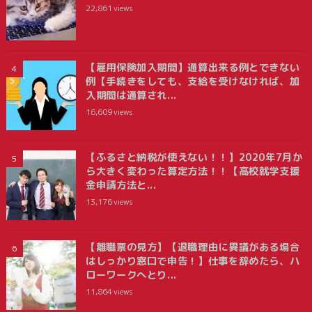
22,861
views
【雇用保険加入期間】通算出来る例とできない
例【手続きをしても、支給を受けなければ、加
入期間は通算され...
16,609
views
【ふるさと納税が使えない！！】2020年7月か
ら大きく変わった算定方法！！【高校就学支援
金申請方法と...
13,176
views
【離職票の見方】【退職理由に異議がある場合
はしっかり窓口で申告！】仕事を辞めたら、ハ
ローワークへとり...
11,864
views