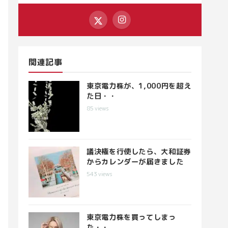
関連記事
東京電力株が、1,000円を超え
た日・・
85
views
議決権を行使したら、大和証券
からカレンダーが届きました
543
views
東京電力株を買ってしまっ
た・・。