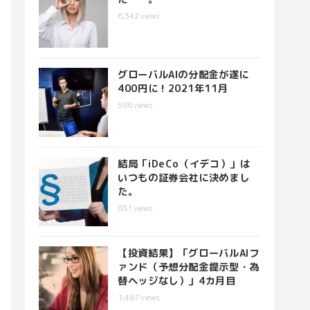
6,342
views
グローバルAIの分配金が遂に
400円に！2021年11月
586
views
結局「iDeCo（イデコ）」は
いつもの証券会社に決めまし
た。
831
views
【投資結果】「グローバルAIフ
ァンド（予想分配金提示型・為
替ヘッジなし）」4カ月目
1,467
views