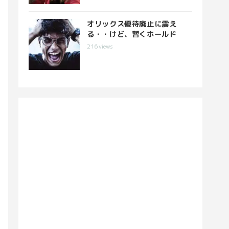
オリックス優待廃止に震え
る・・けど、暫くホールド
216
views