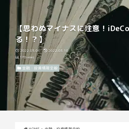
【思わぬマイナスに注意！iDeC
る！？】
2022.03.06
2022.03.10
178
views
金融・投資情報全般
HOME
>
金融・投資情報全般