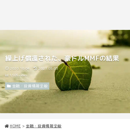
繰上げ償還された、豪ドルMMFの結果
2020.10.04
2021.05.03
1,505
views
金融・投資情報全般
HOME
>
金融・投資情報全般