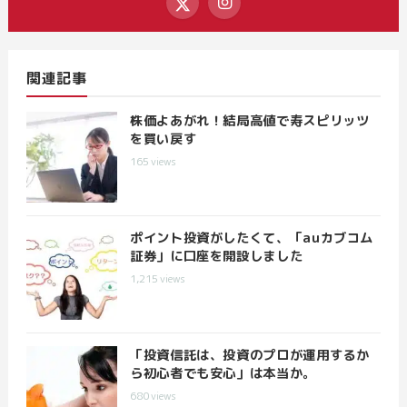
関連記事
株価よあがれ！結局高値で寿スピリッツ
を買い戻す
165
views
ポイント投資がしたくて、「auカブコム
証券」に口座を開設しました
1,215
views
「投資信託は、投資のプロが運用するか
ら初心者でも安心」は本当か。
680
views