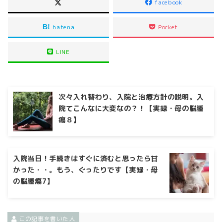
facebook
hatena
Pocket
LINE
次々入れ替わり、入院と治療方針の説明。入
院てこんなに大変なの？！【実録・母の脳腫
瘍８】
入院当日！手続きはすぐに済むと思ったら甘
かった・・。もう、ぐったりです【実録・母
の脳腫瘍7】
この記事を書いた人