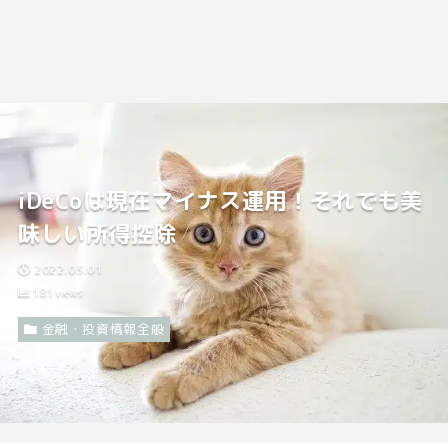
iDeCoは現在マイナス運用！それでも美
味しい所得控除
2022.03.01
181
views
金融・投資情報全般